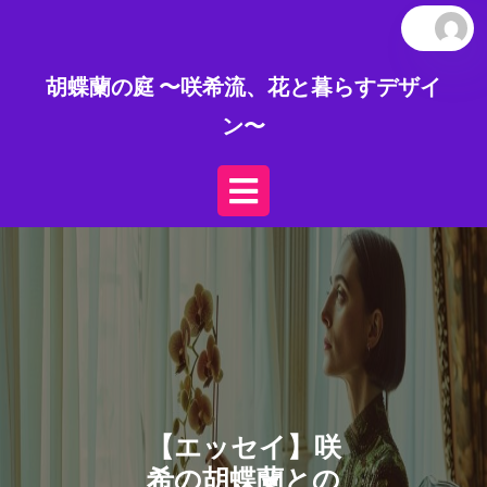
Skip
to
content
胡蝶蘭の庭 〜咲希流、花と暮らすデザイ
ン〜
Open
Button
【エッセイ】咲
希の胡蝶蘭との