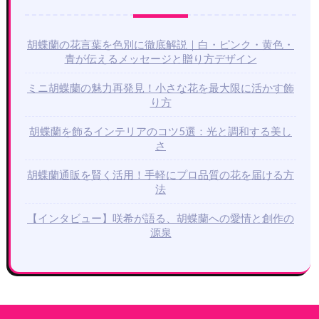
胡蝶蘭の花言葉を色別に徹底解説｜白・ピンク・黄色・
青が伝えるメッセージと贈り方デザイン
ミニ胡蝶蘭の魅力再発見！小さな花を最大限に活かす飾
り方
胡蝶蘭を飾るインテリアのコツ5選：光と調和する美し
さ
胡蝶蘭通販を賢く活用！手軽にプロ品質の花を届ける方
法
【インタビュー】咲希が語る、胡蝶蘭への愛情と創作の
源泉