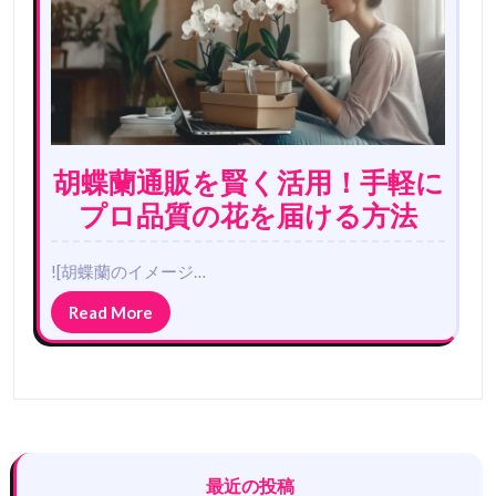
胡蝶蘭通販を賢く活用！手軽に
プロ品質の花を届ける方法
![胡蝶蘭のイメージ…
Read More
最近の投稿