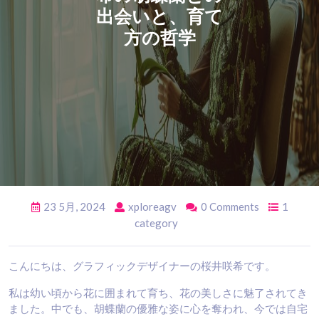
出会いと、育て
方の哲学
23 5月, 2024
xploreagv
0 Comments
1
category
こんにちは、グラフィックデザイナーの桜井咲希です。
私は幼い頃から花に囲まれて育ち、花の美しさに魅了されてき
ました。中でも、胡蝶蘭の優雅な姿に心を奪われ、今では自宅