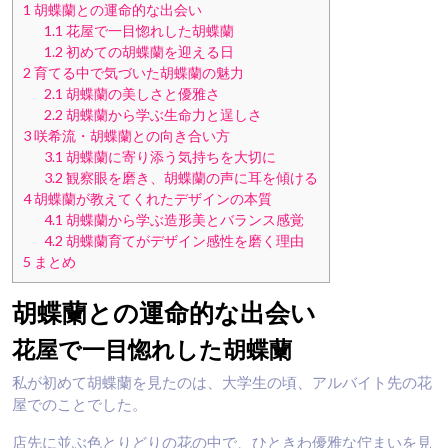
1
胡蝶蘭との運命的な出会い
1.1
花屋で一目惚れした胡蝶蘭
1.2
初めての胡蝶蘭を迎える日
2
育てる中で気づいた胡蝶蘭の魅力
2.1
胡蝶蘭の美しさと優雅さ
2.2
胡蝶蘭から学ぶ生命力と逞しさ
3
咲希流・胡蝶蘭との向き合い方
3.1
胡蝶蘭に寄り添う気持ちを大切に
3.2
観察眼を磨き、胡蝶蘭の声に耳を傾ける
4
胡蝶蘭が教えてくれたデザインの本質
4.1
胡蝶蘭から学ぶ造形美とバランス感覚
4.2
胡蝶蘭育てがデザイン感性を磨く理由
5
まとめ
胡蝶蘭との運命的な出会い
花屋で一目惚れした胡蝶蘭
私が初めて胡蝶蘭を見たのは、大学生の頃、アルバイト先の花
屋でのことでした。
店先に並ぶ色とりどりの花の中で、ひときわ優雅な佇まいを見