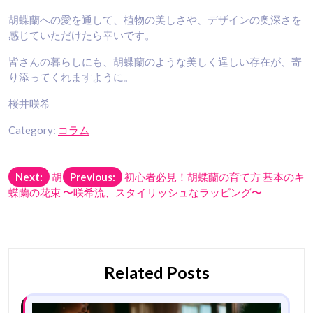
胡蝶蘭への愛を通して、植物の美しさや、デザインの奥深さを
感じていただけたら幸いです。
皆さんの暮らしにも、胡蝶蘭のような美しく逞しい存在が、寄
り添ってくれますように。
桜井咲希
Category:
コラム
投
Next:
胡
Previous:
初心者必見！胡蝶蘭の育て方 基本のキ
蝶蘭の花束 〜咲希流、スタイリッシュなラッピング〜
稿
ナ
ビ
ゲ
Related Posts
ー
シ