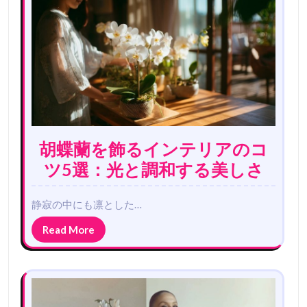
ョ
ン
胡蝶蘭を飾るインテリアのコ
ツ5選：光と調和する美しさ
静寂の中にも凛とした…
Read More